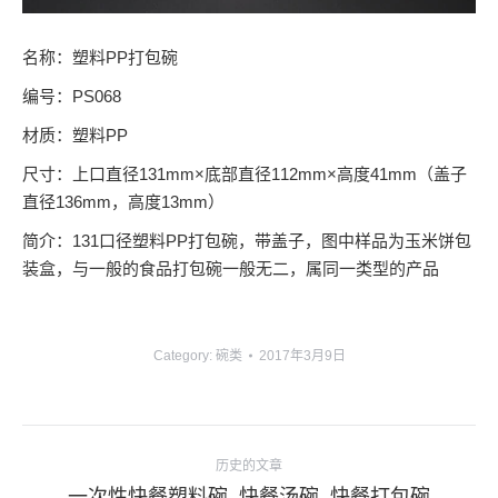
名称：塑料PP打包碗
编号：PS068
材质：塑料PP
尺寸：上口直径131mm×底部直径112mm×高度41mm（盖子
直径136mm，高度13mm）
简介：131口径塑料PP打包碗，带盖子，图中样品为玉米饼包
装盒，与一般的食品打包碗一般无二，属同一类型的产品
Category:
碗类
2017年3月9日
项
历史的文章
目
上
一次性快餐塑料碗_快餐汤碗_快餐打包碗