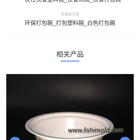
导
一
个
未来的文章
航
项
下
环保打包碗_打包塑料碗_白色打包碗
目：
一
个
项
相关产品
目：