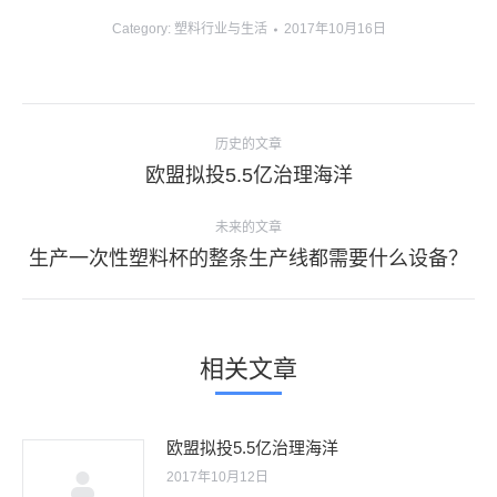
Category:
塑料行业与生活
2017年10月16日
文
历史的文章
章
历
欧盟拟投5.5亿治理海洋
导
史
的
未来的文章
航
文
未
生产一次性塑料杯的整条生产线都需要什么设备？
章：
来
的
文
相关文章
章：
欧盟拟投5.5亿治理海洋
2017年10月12日