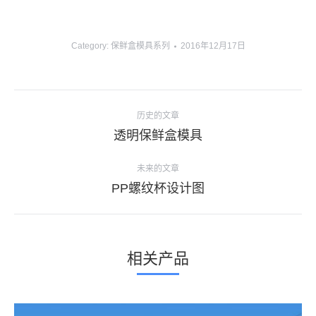
Category:
保鲜盒模具系列
2016年12月17日
项
历史的文章
目
上
透明保鲜盒模具
导
一
个
未来的文章
航
项
下
PP螺纹杯设计图
目：
一
个
项
相关产品
目：