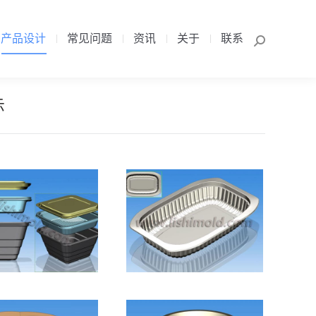
产品设计
常见问题
资讯
关于
联系
Search:
产品设计
常见问题
资讯
关于
联系
Search:
示
形打包盒 有盖
自热方便米饭 塑
 组合3件套装
料饭盒设计