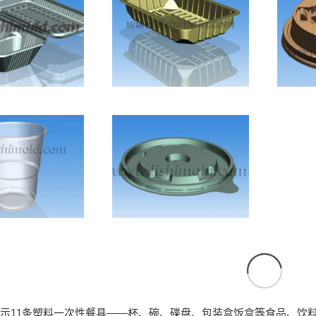
性pp对折打
奶
塑料一次性超市速
，翻盖打包饭
图
冻封口食品包装盒
盒
空杯设计图
塑料杯盖设计图
示11条塑料一次性餐具——杯、碗、碟盘、包装盒饭盒等食品、饮料