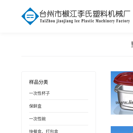
样品分类
长方
一次性杯子
保鲜盒
一次性碗
快餐盒、打包盒