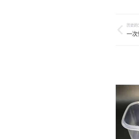
项
历史的
目
上
一次
导
一
个
航
项
目：