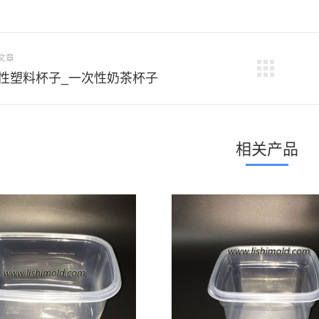
文章
下
性塑料杯子_一次性奶茶杯子
一
个
项
相关产品
目