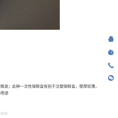
高温，可微波；此种一次性保鲜盒有别于注塑保鲜盒，壁厚较薄，
种用途
月10日