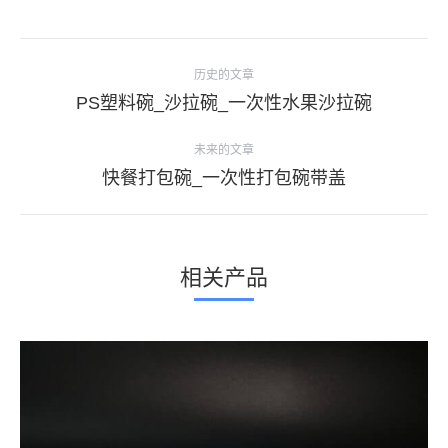
项
历史的文章
目
上
PS塑料碗_沙拉碗_一次性水果沙拉碗
导
一
个
未来的文章
航
项
下
快餐打包碗_一次性打包碗带盖
目：
一
个
项
相关产品
目：