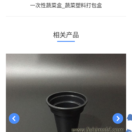
航
项
下
一次性蔬菜盒_蔬菜塑料打包盒
目：
一
个
项
相关产品
目：