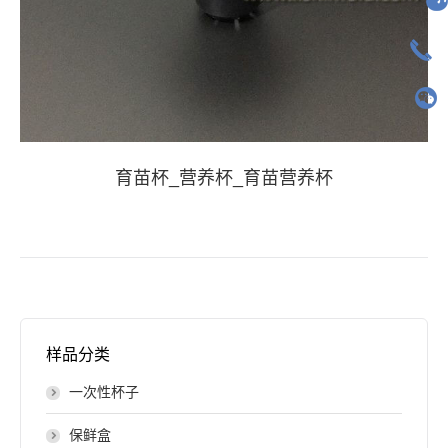
育苗杯_营养杯_育苗营养杯
样品分类
一次性杯子
保鲜盒