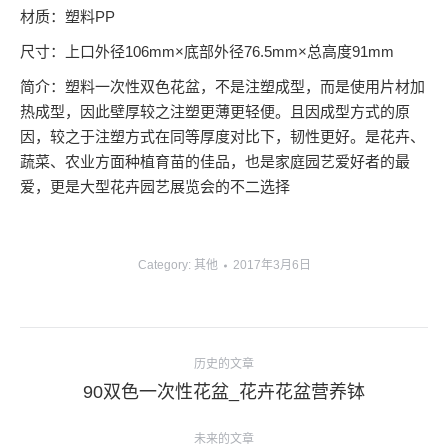
材质：塑料PP
尺寸：上口外径106mm×底部外径76.5mm×总高度91mm
简介：塑料一次性双色花盆，不是注塑成型，而是使用片材加
热成型，因此壁厚较之注塑更薄更轻便。且因成型方式的原
因，较之于注塑方式在同等厚度对比下，韧性更好。是花卉、
蔬菜、农业方面种植育苗的佳品，也是家庭园艺爱好者的最
爱，更是大型花卉园艺展览会的不二选择
Category:
其他
2017年3月6日
项
历史的文章
目
上
90双色一次性花盆_花卉花盆营养钵
导
一
个
未来的文章