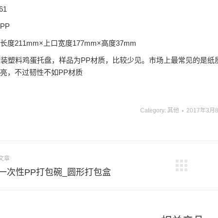
61
PP
度211mm×上口宽度177mm×高度37mm
枚装塑料鸡蛋托盘，样品为PP材质，比较少见。市场上最常见的是纸质
亮，不过韧性不如PP材质
Category:
其他
2017年3月
文章
下
一次性PP打包碗_圆形打包盒
一
个
项