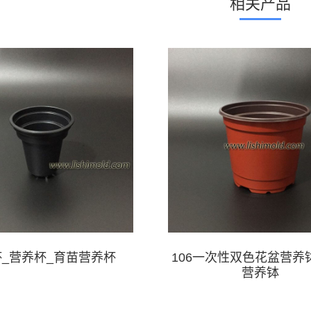
相关产品
目
_营养杯_育苗营养杯
106一次性双色花盆营养
营养钵