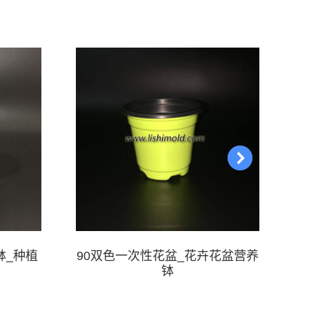
：
钵_种植
90双色一次性花盆_花卉花盆营养
1
钵