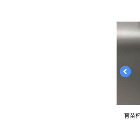
目：
色
汽车喷漆枪油漆喷枪一次性塑料
育苗杯
油漆桶