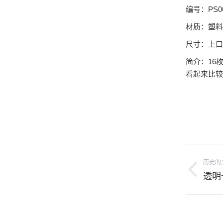
编号：PS0
材质：塑料
尺寸：上口长
简介：16
看起来比较
项
历史的
目
上
透明
导
一
个
航
项