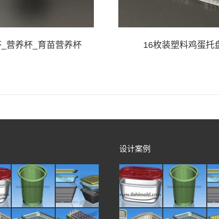
_营养杯_育苗营养杯
16枚装塑料鸡蛋托
设计案例