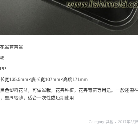
花盆育苗盆
48
PP
宽135.5mm×底长宽107mm×高度171mm
黑色塑料花盆，可做盆栽，花卉种植，花卉育苗等用途。一般还需
，壁厚较薄，适合一次性或短期使用
Category:
其他
2017年3月