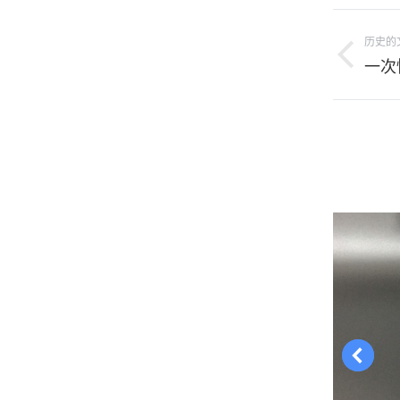
项
历史的
目
上
一次
导
一
个
航
项
目：