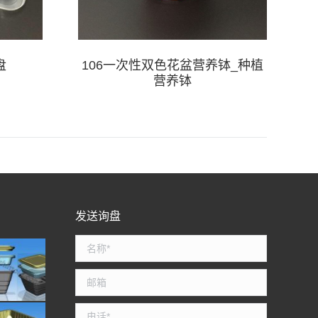
盘
106一次性双色花盆营养钵_种植
9
营养钵
发送询盘