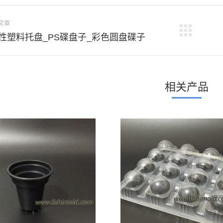
文章
下
性塑料托盘_PS碟盘子_彩色圆盘碟子
一
个
项
相关产品
目