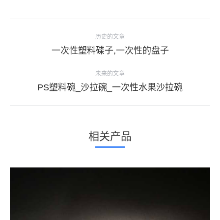
项
历史的文章
目
上
一次性塑料碟子,一次性的盘子
导
一
个
未来的文章
航
项
下
PS塑料碗_沙拉碗_一次性水果沙拉碗
目：
一
个
项
相关产品
目：