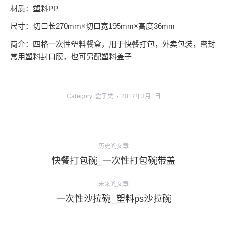
材质：塑料PP
尺寸：切口长270mm×切口宽195mm×高度36mm
简介：四格一次性塑料餐盒，用于快餐打包，外卖包装，密封
常用塑料封口膜，也可另配塑料盖子
Category:
盒子类
2017年3月1日
项
历史的文章
目
上
快餐打包碗_一次性打包碗带盖
导
一
个
未来的文章
航
项
下
一次性沙拉碗_塑料ps沙拉碗
目：
一
个