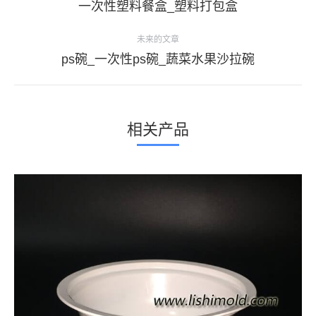
目
上
一次性塑料餐盒_塑料打包盒
导
一
个
未来的文章
航
项
下
ps碗_一次性ps碗_蔬菜水果沙拉碗
目：
一
个
项
相关产品
目：