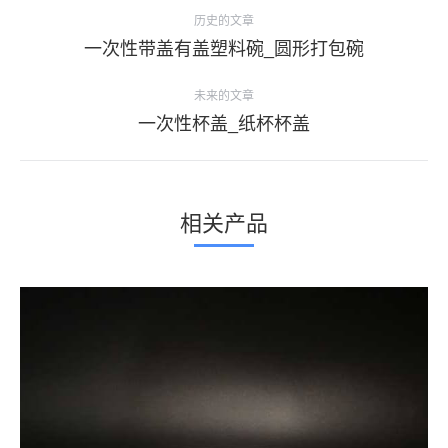
项
历史的文章
目
上
一次性带盖有盖塑料碗_圆形打包碗
导
一
个
未来的文章
航
项
下
一次性杯盖_纸杯杯盖
目：
一
个
项
相关产品
目：