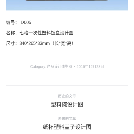
编号：ID005
名称：七格一次性塑料饭盒设计图
尺寸：340*265*33mm（长*宽*高）
Category:
产品设计造型图
2016年12月28日
项
历史的文章
目
上
塑料碗设计图
导
一
个
未来的文章
航
项
下
纸杯塑料盖子设计图
目：
一