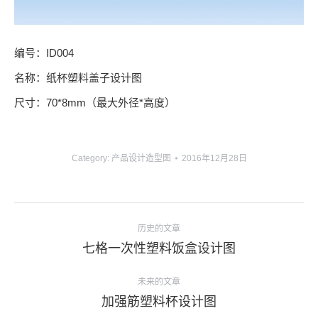
编号：ID004
名称：纸杯塑料盖子设计图
尺寸：70*8mm（最大外径*高度）
Category:
产品设计造型图
2016年12月28日
项
历史的文章
目
上
七格一次性塑料饭盒设计图
导
一
个
未来的文章
航
项
下
加强筋塑料杯设计图
目：
一