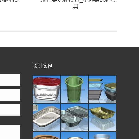
咖啡杯模
一次性果冻杯模具_塑料果冻杯模
具
设计案例