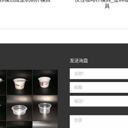
翻转模热成型机制杯模具
一次性咖啡杯模具_塑料
具
发送询盘