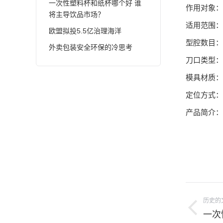
一次性塑料杯和纸杯哪个好 谁
作用对象：
将主导饮品市场？
适用范围：
欧盟拟投5.5亿治理海洋
型腔数目：
外卖包装安全环保的冷思考
刀口类型：
模具材质：C
定位方式：
产品简介：
项
历史的
目
上
一次