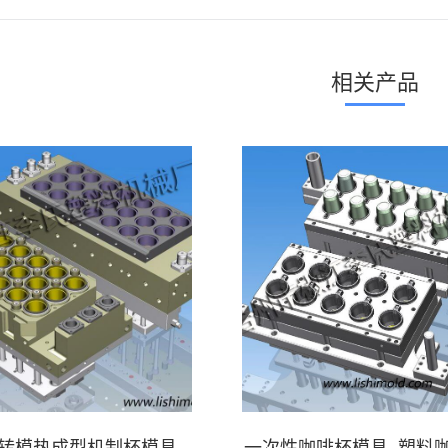
一
个
项
相关产品
目