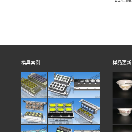
模
航空杯模具
21腔
模具案例
样品更新