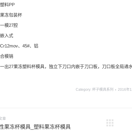
塑料PP
果冻包装杯
一模27腔
嵌入式
r12mov、45#、铝
合模销
一出27果冻塑料杯模具，独立下刀口内嵌于刀口板，刀口板全局通
Category:
杯子模具系列
2016年
文章
下
性果冻杯模具_塑料果冻杯模具