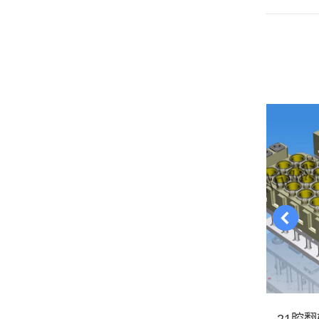
导
一
个
航
项
目：