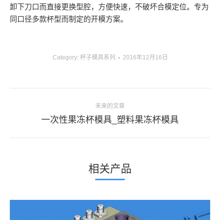
卸下刀口而直接更换型腔，方便快速，不破坏合模定位。专为
同口径多款杯型而制定的开模方案。
Category:
杯子模具系列
2016年12月16日
项
未来的文章
目
下
一次性果冻杯模具_塑料果冻杯模具
导
一
个
航
项
相关产品
目：